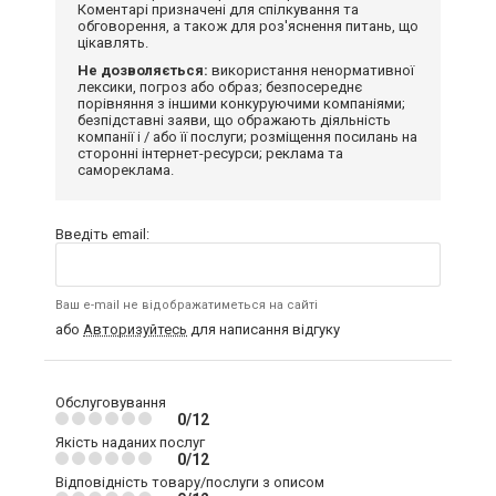
Коментарі призначені для спілкування та
обговорення, а також для роз'яснення питань, що
цікавлять.
Не дозволяється:
використання ненормативної
лексики, погроз або образ; безпосереднє
порівняння з іншими конкуруючими компаніями;
безпідставні заяви, що ображають діяльність
компанії і / або її послуги; розміщення посилань на
сторонні інтернет-ресурси; реклама та
самореклама.
Введіть email:
Ваш e-mail не відображатиметься на сайті
або
Авторизуйтесь
для написання відгуку
Обслуговування
0/12
Якість наданих послуг
0/12
Відповідність товару/послуги з описом