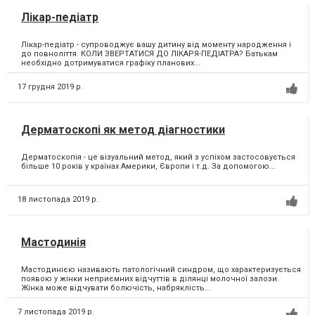
Лікар-педіатр
Лікар-педіатр - супроводжує вашу дитину від моменту народження і
до повноліття. КОЛИ ЗВЕРТАТИСЯ ДО ЛІКАРЯ-ПЕДІАТРА? Батькам
необхідно дотримуватися графіку планових...
17 грудня 2019 р.
Дерматоскопі як метод діагностики
Дерматоскопія - це візуальний метод, який з успіхом застосовується
більше 10 років у країнах Америки, Європи і т.д. За допомогою...
18 листопада 2019 р.
Мастодинія
Мастодинією називають патологічний синдром, що характеризується
появою у жінки неприємних відчуттів в ділянці молочної залози.
Жінка може відчувати болючість, набряклість...
7 листопада 2019 р.