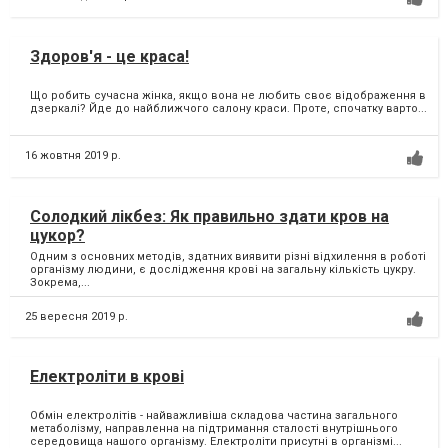
Здоров'я - це краса!
Що робить сучасна жінка, якщо вона не любить своє відображення в
дзеркалі? Йде до найближчого салону краси. Проте, спочатку варто...
16 жовтня 2019 р.
Солодкий лікбез: Як правильно здати кров на
цукор?
Одним з основних методів, здатних виявити різні відхилення в роботі
організму людини, є дослідження крові на загальну кількість цукру.
Зокрема,...
25 вересня 2019 р.
Електроліти в крові
Обмін електролітів - найважливіша складова частина загального
метаболізму, направленна на підтримання сталості внутрішнього
середовища нашого організму. Електроліти присутні в організмі...