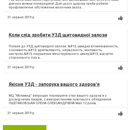
діагноз можна попередити! Для цього щороку треба робити
профілактичне обстеження молочних залоз....
21 червня 2019 р.
Коли слід зробити УЗД щитовидної залози
Покази до УЗД щитовидної залози: &#13; швидка втомлюванність,
сонливість;&#13; дратівливість, нервозність, мінливість
настрою;&#13; порушення менструального циклу;&#13; відчуття
стороннього тіла в...
21 червня 2019 р.
Якісне УЗД - запорука вашого здоров'я
МЦ "Міламед" запрошує перевірити стан вашого здоров'я у
досвідчених лікарів, з використанням новітнього обладнання.
ПШЕТАКОВСЬКА ОЛЕНА ОЛЕКСАНДРІВНА Має 12 років...
21 червня 2019 р.