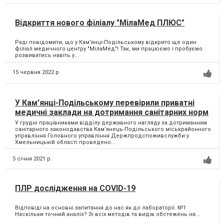
Відкриття нового філіалу "МілаМед ПЛЮС"
Раді повідомити, що у Кам’янці-Подільському відкрито ще один
філіал медичного центру "МілаМед"! Так, ми працюємо і пробуємо
розвиватись навіть у...
15 червня 2022 р.
У Кам'янці-Подільському перевірили приватні
медичні заклади на дотримання санітарних норм
У грудні працівниками відділу державного нагляду за дотриманням
санітарного законодавства Кам’янець-Подільського міськрайонного
управління Головного управління Держпродспоживслужби у
Хмельницькій області проведено...
5 січня 2021 р.
ПЛР дослідження на COVID-19
Відповіді на основні запитання до нас як до лабораторії. №1
Наскільки точний аналіз? Зі всіх методів та видів обстежень на...