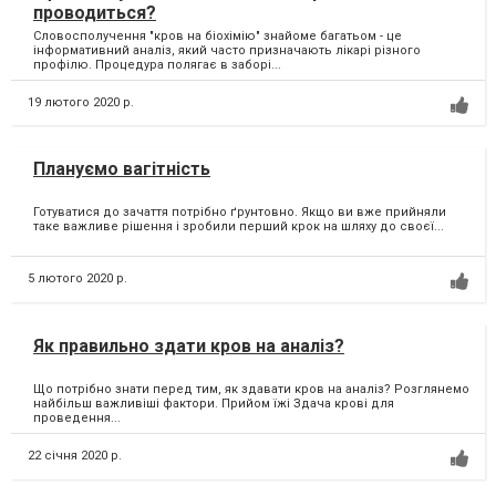
проводиться?
Словосполучення "кров на біохімію" знайоме багатьом - це
інформативний аналіз, який часто призначають лікарі різного
профілю. Процедура полягає в заборі...
19 лютого 2020 р.
Плануємо вагітність
Готуватися до зачаття потрібно ґрунтовно. Якщо ви вже прийняли
таке важливе рішення і зробили перший крок на шляху до своєї...
5 лютого 2020 р.
Як правильно здати кров на аналіз?
Що потрібно знати перед тим, як здавати кров на аналіз? Розглянемо
найбільш важливіші фактори. Прийом їжі Здача крові для
проведення...
22 січня 2020 р.