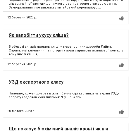
від звичайної застуди до тяжкого респіраторного захворювання.
Захворювання, яке викликав китайський коронавірус,...
12 березня 2020 р.
Як запобігти укусу кліща?
В області активізувались кліщі – переносники хвороби Лайма.
Сприятливі кліматичні та погодні умови сприяють активізації комах, в
тому числі кліщів,...
12 березня 2020 р.
УЗД експертного класу
Напевно, кожен хоч раз в житті бачив сірі картинки на екрані УЗД-
апарату і задавав собі питання: "Ну що ж там...
20 лютого 2020 р.
Що показує біохімічний аналіз крові і як він