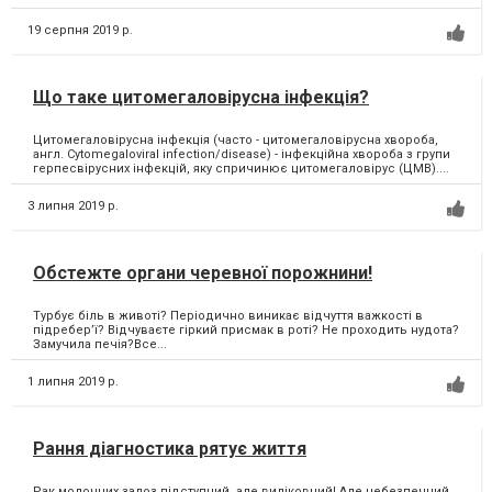
19 серпня 2019 р.
Що таке цитомегаловірусна інфекція?
Цитомегаловірусна інфекція (часто - цитомегаловірусна хвороба,
англ. Cytomegaloviral infection/disease) - інфекційна хвороба з групи
герпесвірусних інфекцій, яку спричинює цитомегаловірус (ЦМВ)....
3 липня 2019 р.
Обстежте органи черевної порожнини!
Турбує біль в животі? Періодично виникає відчуття важкості в
підребер’ї? Відчуваєте гіркий присмак в роті? Не проходить нудота?
Замучила печія?Все...
1 липня 2019 р.
Рання діагностика рятує життя
Рак молочних залоз підступний, але виліковний! Але небезпечний