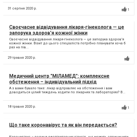
31 серпня 2020 р.
1
Своєчасне відвідування лікаря-гінеколога — це
запорука здоров'я кожної жінки
Своєчасне відвідування лікаря-гінеколога — це запорука здоров'я
кожної жінки. Візит до цього спеціаліста потрібно планувати хоча б
раз на пів...
29 травня 2020 р.
Медичний центр "МІЛАМЕД": комплексне
обстеження – індивідуальний підхід
А з вами бувало таке: лікар відправляє на обстеження і вам
доводиться цілий тиждень ходити по лікарнях та лабораторіях? В...
18 травня 2020 р.
1
Що таке коронавірус та як він передається?
Коронавірус – родина респіраторних вірусів, що можуть спричинити