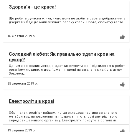
Здоров'я - це краса!
Що робить сучасна жінка, якщо вона не любить своє відображення в
дзеркалі? Йде до найближчого салону краси. Проте, спочатку варто...
16 жовтня 2019 р.
Солодкий лікбез: Як правильно здати кров на
цукор?
Одним з основних методів, здатних виявити різні відхилення в роботі
організму людини, є дослідження крові на загальну кількість цукру.
Зокрема,...
25 вересня 2019 р.
Електроліти в крові
Обмін електролітів - найважливіша складова частина загального
метаболізму, направленна на підтримання сталості внутрішнього
середовища нашого організму. Електроліти присутні в організмі...
19 серпня 2019 р.