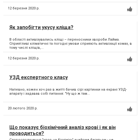
12 березня 2020 р.
Як запобігти укусу кліща?
В області активізувались кліщі – переносники хвороби Лайма.
Сприятливі кліматичні та погодні умови сприяють активізації комах, в
тому числі кліщів,...
12 березня 2020 р.
УЗД експертного класу
Напевно, кожен хоч раз в житті бачив сірі картинки на екрані УЗД-
апарату і задавав собі питання: "Ну що ж там...
20 лютого 2020 р.
Що показує біохімічний аналіз крові і як він
проводиться?
Словосполучення "кров на біохімію" знайоме багатьом - це