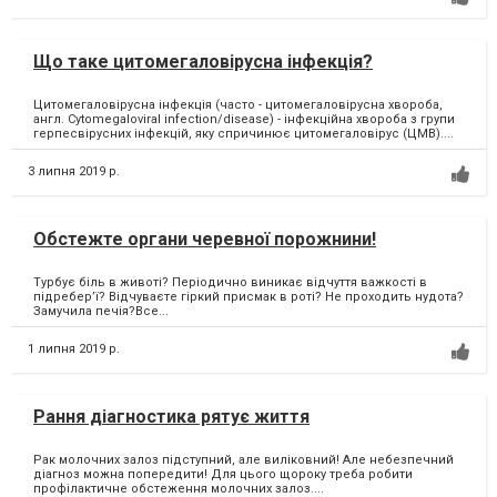
Що таке цитомегаловірусна інфекція?
Цитомегаловірусна інфекція (часто - цитомегаловірусна хвороба,
англ. Cytomegaloviral infection/disease) - інфекційна хвороба з групи
герпесвірусних інфекцій, яку спричинює цитомегаловірус (ЦМВ)....
3 липня 2019 р.
Обстежте органи черевної порожнини!
Турбує біль в животі? Періодично виникає відчуття важкості в
підребер’ї? Відчуваєте гіркий присмак в роті? Не проходить нудота?
Замучила печія?Все...
1 липня 2019 р.
Рання діагностика рятує життя
Рак молочних залоз підступний, але виліковний! Але небезпечний
діагноз можна попередити! Для цього щороку треба робити
профілактичне обстеження молочних залоз....