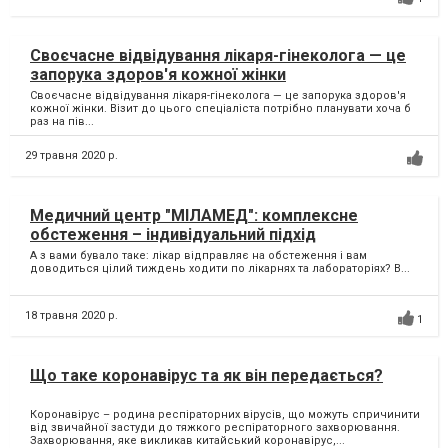
Своєчасне відвідування лікаря-гінеколога — це
запорука здоров'я кожної жінки
Своєчасне відвідування лікаря-гінеколога — це запорука здоров'я
кожної жінки. Візит до цього спеціаліста потрібно планувати хоча б
раз на пів...
29 травня 2020 р.
Медичний центр "МІЛАМЕД": комплексне
обстеження – індивідуальний підхід
А з вами бувало таке: лікар відправляє на обстеження і вам
доводиться цілий тиждень ходити по лікарнях та лабораторіях? В...
18 травня 2020 р.
1
Що таке коронавірус та як він передається?
Коронавірус – родина респіраторних вірусів, що можуть спричинити
від звичайної застуди до тяжкого респіраторного захворювання.
Захворювання, яке викликав китайський коронавірус,...