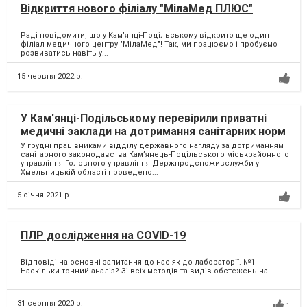
Відкриття нового філіалу "МілаМед ПЛЮС"
Раді повідомити, що у Кам’янці-Подільському відкрито ще один
філіал медичного центру "МілаМед"! Так, ми працюємо і пробуємо
розвиватись навіть у...
15 червня 2022 р.
У Кам'янці-Подільському перевірили приватні
медичні заклади на дотримання санітарних норм
У грудні працівниками відділу державного нагляду за дотриманням
санітарного законодавства Кам’янець-Подільського міськрайонного
управління Головного управління Держпродспоживслужби у
Хмельницькій області проведено...
5 січня 2021 р.
ПЛР дослідження на COVID-19
Відповіді на основні запитання до нас як до лабораторії. №1
Наскільки точний аналіз? Зі всіх методів та видів обстежень на...
31 серпня 2020 р.
1