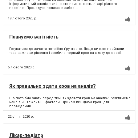
інформативний аналіз, який часто призначають лікарі різного
профілю. Процедура полягає в заборі...
19 лютого 2020 р.
Плануємо вагітність
Готуватися до зачаття потрібно ґрунтовно. Якщо ви вже прийняли
таке важливе рішення і зробили перший крок на шляху до своєї...
5 лютого 2020 р.
Як правильно здати кров на аналіз?
Що потрібно знати перед тим, як здавати кров на аналіз? Розглянемо
найбільш важливіші фактори. Прийом їжі Здача крові для
проведення...
22 січня 2020 р.
Лікар-педіатр