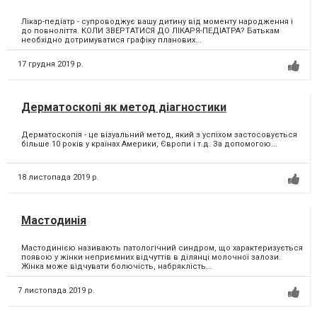
Лікар-педіатр - супроводжує вашу дитину від моменту народження і
до повноліття. КОЛИ ЗВЕРТАТИСЯ ДО ЛІКАРЯ-ПЕДІАТРА? Батькам
необхідно дотримуватися графіку планових...
17 грудня 2019 р.
Дерматоскопі як метод діагностики
Дерматоскопія - це візуальний метод, який з успіхом застосовується
більше 10 років у країнах Америки, Європи і т.д. За допомогою...
18 листопада 2019 р.
Мастодинія
Мастодинією називають патологічний синдром, що характеризується
появою у жінки неприємних відчуттів в ділянці молочної залози.
Жінка може відчувати болючість, набряклість...
7 листопада 2019 р.