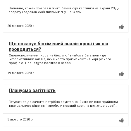
Напевно, кожен хоч раз в житті бачив сірі картинки на екрані УЗД-
апарату і задавав собі питання: "Ну що ж там...
20 лютого 2020 р.
Що показує біохімічний аналіз крові і як він
проводиться?
Словосполучення "кров на біохімію" знайоме багатьом - це
інформативний аналіз, який часто призначають лікарі різного
профілю. Процедура полягає в заборі...
19 лютого 2020 р.
Плануємо вагітність
Готуватися до зачаття потрібно ґрунтовно. Якщо ви вже прийняли
таке важливе рішення і зробили перший крок на шляху до своєї...
5 лютого 2020 р.