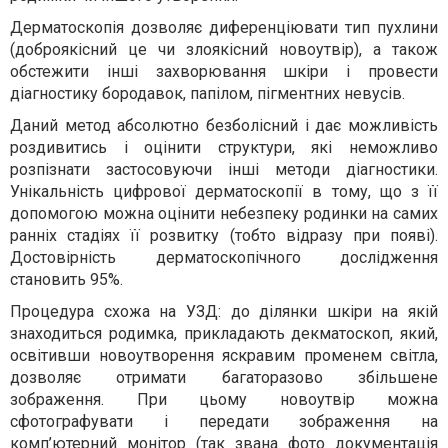
Дерматоскопія дозволяє диференціювати тип пухлини
(доброякісний це чи злоякісний новоутвір), а також
обстежити інші захворювання шкіри і провести
діагностику бородавок, папілом, пігментних невусів.
Даний метод абсолютно безболісний і дає можливість
роздивитись і оцінити структури, які неможливо
розпізнати застосовуючи інші методи діагностики.
Унікальність цифрової дерматоскопії в тому, що з її
допомогою можна оцінити небезпеку родинки на самих
ранніх стадіях її розвитку (тобто відразу при появі).
Достовірність дерматоскопічного дослідження
становить 95%.
Процедура схожа на УЗД: до ділянки шкіри на якій
знаходиться родимка, прикладають декматоскоп, який,
освітивши новоутворення яскравим променем світла,
дозволяє отримати багаторазово збільшене
зображення. При цьому новоутвір можна
сфотографувати і передати зображення на
комп’ютерний монітор (так звана фото документація