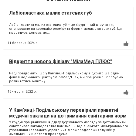
Лабіопластика малих статевих губ
Лабіопластика малих статевих губ – це хірургічний втручання,
спрямоване на корекцію розміру та форми малих статевих губ. Ця
процедура допомагає...
11 березня 2024 р.
Відкриття нового філіалу "МілаМед ПЛЮС"
Раді повідомити, що у Кам’янці-Подільському відкрито ще один
філіал медичного центру "МілаМед"! Так, ми працюємо і пробуємо
розвиватись навіть у...
15 червня 2022 р.
У Кам'янці-Подільському перевірили приватні
медичні заклади на дотримання санітарних норм
У грудні працівниками відділу державного нагляду за дотриманням
санітарного законодавства Кам’янець-Подільського міськрайонного
управління Головного управління Держпродспоживслужби у
Хмельницькій області проведено...