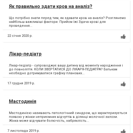
Як правильно здати кров на аналіз?
Що потрібно знати перед тим, як здавати кров на аналіз? Розглянемо
найбільш важливіші фактори. Прийом їжі Здача крові для
проведення...
22 січня 2020 р.
Лікар-педіатр
Лікар-педіатр - супроводжує вашу дитину від моменту народження і
до повноліття. КОЛИ ЗВЕРТАТИСЯ ДО ЛІКАРЯ-ПЕДІАТРА? Батькам
необхідно дотримуватися графіку планових...
17 грудня 2019 р.
Мастодинія
Мастодинією називають патологічний синдром, що характеризується
появою у жінки неприємних відчуттів в ділянці молочної залози.
Жінка може відчувати болючість, набряклість...
7 листопада 2019 р.