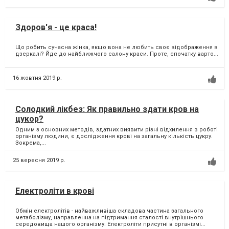
Здоров'я - це краса!
Що робить сучасна жінка, якщо вона не любить своє відображення в
дзеркалі? Йде до найближчого салону краси. Проте, спочатку варто...
16 жовтня 2019 р.
Солодкий лікбез: Як правильно здати кров на
цукор?
Одним з основних методів, здатних виявити різні відхилення в роботі
організму людини, є дослідження крові на загальну кількість цукру.
Зокрема,...
25 вересня 2019 р.
Електроліти в крові
Обмін електролітів - найважливіша складова частина загального
метаболізму, направленна на підтримання сталості внутрішнього
середовища нашого організму. Електроліти присутні в організмі...