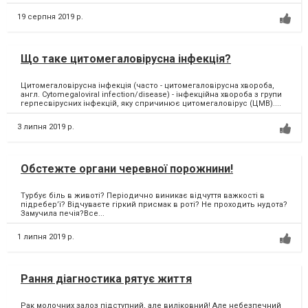
19 серпня 2019 р.
Що таке цитомегаловірусна інфекція?
Цитомегаловірусна інфекція (часто - цитомегаловірусна хвороба,
англ. Cytomegaloviral infection/disease) - інфекційна хвороба з групи
герпесвірусних інфекцій, яку спричинює цитомегаловірус (ЦМВ)....
3 липня 2019 р.
Обстежте органи черевної порожнини!
Турбує біль в животі? Періодично виникає відчуття важкості в
підребер’ї? Відчуваєте гіркий присмак в роті? Не проходить нудота?
Замучила печія?Все...
1 липня 2019 р.
Рання діагностика рятує життя
Рак молочних залоз підступний, але виліковний! Але небезпечний