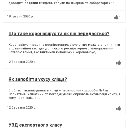
доводиться цілий тиждень ходити по лікарнях та лабораторіях? В...
18 травня 2020 р.
1
Що таке коронавірус та як він передається?
Коронавірус – родина респіраторних вірусів, що можуть спричинити
від звичайної застуди до тяжкого респіраторного захворювання.
Захворювання, яке викликав китайський коронавірус,...
12 березня 2020 р.
Як запобігти укусу кліща?
В області активізувались кліщі – переносники хвороби Лайма.
Сприятливі кліматичні та погодні умови сприяють активізації комах, в
тому числі кліщів,...
12 березня 2020 р.
УЗД експертного класу