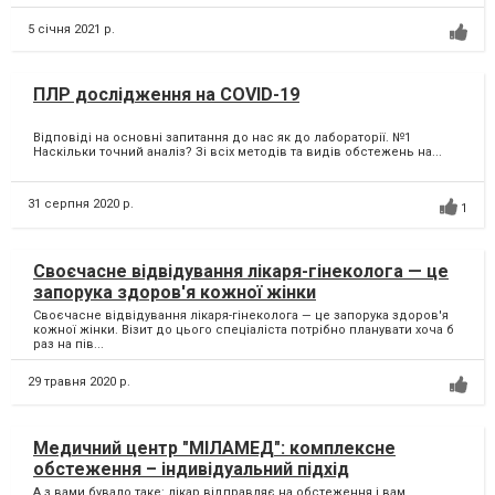
5 січня 2021 р.
ПЛР дослідження на COVID-19
Відповіді на основні запитання до нас як до лабораторії. №1
Наскільки точний аналіз? Зі всіх методів та видів обстежень на...
31 серпня 2020 р.
1
Своєчасне відвідування лікаря-гінеколога — це
запорука здоров'я кожної жінки
Своєчасне відвідування лікаря-гінеколога — це запорука здоров'я
кожної жінки. Візит до цього спеціаліста потрібно планувати хоча б
раз на пів...
29 травня 2020 р.
Медичний центр "МІЛАМЕД": комплексне
обстеження – індивідуальний підхід
А з вами бувало таке: лікар відправляє на обстеження і вам