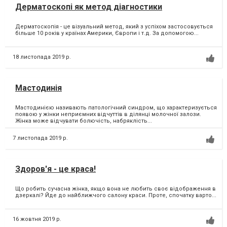
Дерматоскопі як метод діагностики
Дерматоскопія - це візуальний метод, який з успіхом застосовується
більше 10 років у країнах Америки, Європи і т.д. За допомогою...
18 листопада 2019 р.
Мастодинія
Мастодинією називають патологічний синдром, що характеризується
появою у жінки неприємних відчуттів в ділянці молочної залози.
Жінка може відчувати болючість, набряклість...
7 листопада 2019 р.
Здоров'я - це краса!
Що робить сучасна жінка, якщо вона не любить своє відображення в
дзеркалі? Йде до найближчого салону краси. Проте, спочатку варто...
16 жовтня 2019 р.