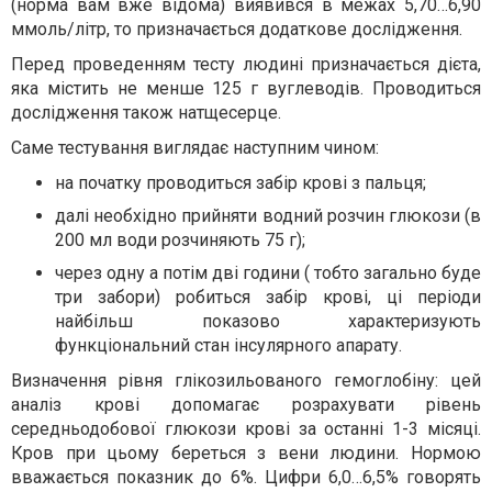
(норма вам вже відома) виявився в межах 5,70…6,90
ммоль/літр, то призначається додаткове дослідження.
Перед проведенням тесту людині призначається дієта,
яка містить не менше 125 г вуглеводів. Проводиться
дослідження також натщесерце.
Саме тестування виглядає наступним чином:
на початку проводиться забір крові з пальця;
далі необхідно прийняти водний розчин глюкози (в
200 мл води розчиняють 75 г);
через одну а потім дві години ( тобто загально буде
три забори) робиться забір крові, ці періоди
найбільш показово характеризують
функціональний стан інсулярного апарату.
Визначення рівня глікозильованого гемоглобіну: цей
аналіз крові допомагає розрахувати рівень
середньодобової глюкози крові за останні 1-3 місяці.
Кров при цьому береться з вени людини. Нормою
вважається показник до 6%. Цифри 6,0…6,5% говорять