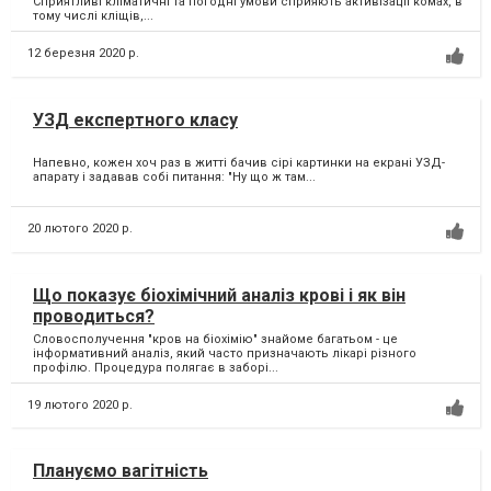
Сприятливі кліматичні та погодні умови сприяють активізації комах, в
тому числі кліщів,...
12 березня 2020 р.
УЗД експертного класу
Напевно, кожен хоч раз в житті бачив сірі картинки на екрані УЗД-
апарату і задавав собі питання: "Ну що ж там...
20 лютого 2020 р.
Що показує біохімічний аналіз крові і як він
проводиться?
Словосполучення "кров на біохімію" знайоме багатьом - це
інформативний аналіз, який часто призначають лікарі різного
профілю. Процедура полягає в заборі...
19 лютого 2020 р.
Плануємо вагітність