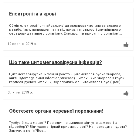
Електроліти в крові
Обмін електролітів - найважливіша складова частина загального
метаболізму, направленна на підтримання сталості внутрішнього
середовища нашого організму. Електроліти присутні в організмі...
19 серпня 2019 р.
Що таке цитомегаловірусна інфекція?
Цитомегаловірусна інфекція (часто - цитомегаловірусна хвороба,
англ. Cytomegaloviral infection/disease) - інфекційна хвороба з групи
герпесвірусних інфекцій, яку спричинює цитомегаловірус (ЦМВ)....
3 липня 2019 р.
Обстежте органи черевної порожнини!
Турбує біль в животі? Періодично виникає відчуття важкості в
підребер’ї? Відчуваєте гіркий присмак в роті? Не проходить нудота?
Замучила печія?Все...