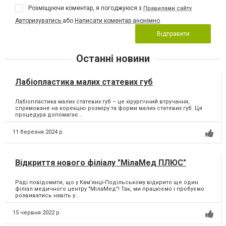
Розміщуючи коментар, я погоджуюся з
Правилами сайту
Авторизуватись
або
Написати коментар анонімно
Відправити
Останні новини
Лабіопластика малих статевих губ
Лабіопластика малих статевих губ – це хірургічний втручання,
спрямоване на корекцію розміру та форми малих статевих губ. Ця
процедура допомагає...
11 березня 2024 р.
Відкриття нового філіалу "МілаМед ПЛЮС"
Раді повідомити, що у Кам’янці-Подільському відкрито ще один
філіал медичного центру "МілаМед"! Так, ми працюємо і пробуємо
розвиватись навіть у...
15 червня 2022 р.