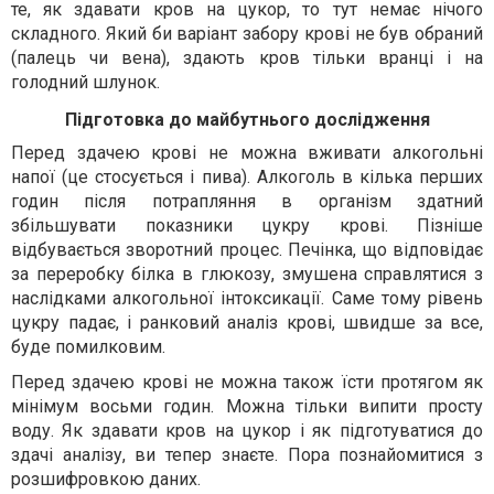
те, як здавати кров на цукор, то тут немає нічого
складного. Який би варіант забору крові не був обраний
(палець чи вена), здають кров тільки вранці і на
голодний шлунок.
Підготовка до майбутнього дослідження
Перед здачею крові не можна вживати алкогольні
напої (це стосується і пива). Алкоголь в кілька перших
годин після потрапляння в організм здатний
збільшувати показники цукру крові. Пізніше
відбувається зворотний процес. Печінка, що відповідає
за переробку білка в глюкозу, змушена справлятися з
наслідками алкогольної інтоксикації. Саме тому рівень
цукру падає, і ранковий аналіз крові, швидше за все,
буде помилковим.
Перед здачею крові не можна також їсти протягом як
мінімум восьми годин. Можна тільки випити просту
воду. Як здавати кров на цукор і як підготуватися до
здачі аналізу, ви тепер знаєте. Пора познайомитися з
розшифровкою даних.