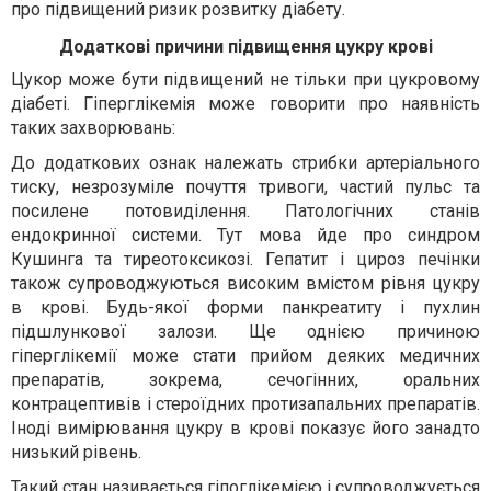
про підвищений ризик розвитку діабету.
Додаткові причини підвищення цукру крові
Цукор може бути підвищений не тільки при цукровому
діабеті. Гіперглікемія може говорити про наявність
таких захворювань:
До додаткових ознак належать стрибки артеріального
тиску, незрозуміле почуття тривоги, частий пульс та
посилене потовиділення. Патологічних станів
ендокринної системи. Тут мова йде про синдром
Кушинга та тиреотоксикозі. Гепатит і цироз печінки
також супроводжуються високим вмістом рівня цукру
в крові. Будь-якої форми панкреатиту і пухлин
підшлункової залози. Ще однією причиною
гіперглікемії може стати прийом деяких медичних
препаратів, зокрема, сечогінних, оральних
контрацептивів і стероїдних протизапальних препаратів.
Іноді вимірювання цукру в крові показує його занадто
низький рівень.
Такий стан називається гіпоглікемією і супроводжується