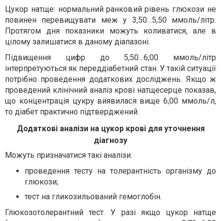
Цукор натще: нормальний ранковий рівень глюкози не
повинен перевищувати меж у 3,50…5,50 ммоль/літр.
Протягом дня показники можуть коливатися, але в
цілому залишатися в даному діапазоні.
Підвищення цифр до 5,50…6,00 ммоль/літр
інтерпретуються як переддіабетний стан. У такій ситуації
потрібно проведення додаткових досліджень. Якщо ж
проведений клінічний аналіз крові натщесерце показав,
що концентрація цукру виявилася вище 6,00 ммоль/л,
то діабет практично підтверджений.
Додаткові аналізи на цукор крові для уточнення
діагнозу
Можуть призначатися такі аналізи:
проведення тесту на толерантність організму до
глюкози;
тест на гликозильований гемоглобін.
Глюкозотолерантний тест. У разі якщо цукор натще