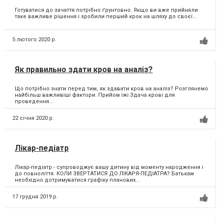
Готуватися до зачаття потрібно ґрунтовно. Якщо ви вже прийняли
таке важливе рішення і зробили перший крок на шляху до своєї...
5 лютого 2020 р.
Як правильно здати кров на аналіз?
Що потрібно знати перед тим, як здавати кров на аналіз? Розглянемо
найбільш важливіші фактори. Прийом їжі Здача крові для
проведення...
22 січня 2020 р.
Лікар-педіатр
Лікар-педіатр - супроводжує вашу дитину від моменту народження і
до повноліття. КОЛИ ЗВЕРТАТИСЯ ДО ЛІКАРЯ-ПЕДІАТРА? Батькам
необхідно дотримуватися графіку планових...
17 грудня 2019 р.