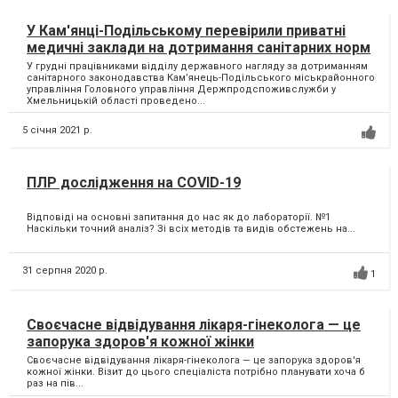
У Кам'янці-Подільському перевірили приватні
медичні заклади на дотримання санітарних норм
У грудні працівниками відділу державного нагляду за дотриманням
санітарного законодавства Кам’янець-Подільського міськрайонного
управління Головного управління Держпродспоживслужби у
Хмельницькій області проведено...
5 січня 2021 р.
ПЛР дослідження на COVID-19
Відповіді на основні запитання до нас як до лабораторії. №1
Наскільки точний аналіз? Зі всіх методів та видів обстежень на...
31 серпня 2020 р.
1
Своєчасне відвідування лікаря-гінеколога — це
запорука здоров'я кожної жінки
Своєчасне відвідування лікаря-гінеколога — це запорука здоров'я
кожної жінки. Візит до цього спеціаліста потрібно планувати хоча б
раз на пів...