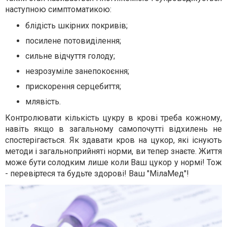
наступною симптоматикою:
блідість шкірних покривів;
посилене потовиділення;
сильне відчуття голоду;
незрозуміле занепокоєння;
прискорення серцебиття;
млявість.
Контролювати кількість цукру в крові треба кожному,
навіть якщо в загальному самопочутті відхилень не
спостерігається. Як здавати кров на цукор, які існують
методи і загальноприйняті норми, ви тепер знаєте. Життя
може бути солодким лише коли Ваш цукор у нормі! Тож
- перевіртеся та будьте здорові! Ваш "МілаМед"!