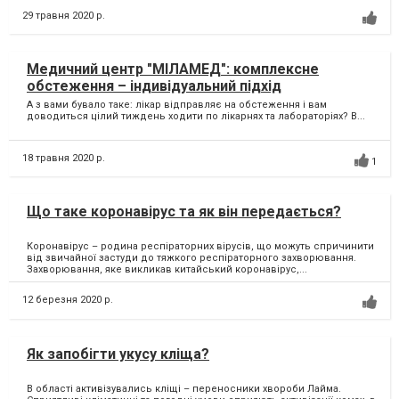
29 травня 2020 р.
Медичний центр "МІЛАМЕД": комплексне
обстеження – індивідуальний підхід
А з вами бувало таке: лікар відправляє на обстеження і вам
доводиться цілий тиждень ходити по лікарнях та лабораторіях? В...
18 травня 2020 р.
1
Що таке коронавірус та як він передається?
Коронавірус – родина респіраторних вірусів, що можуть спричинити
від звичайної застуди до тяжкого респіраторного захворювання.
Захворювання, яке викликав китайський коронавірус,...
12 березня 2020 р.
Як запобігти укусу кліща?
В області активізувались кліщі – переносники хвороби Лайма.