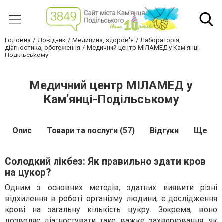
Головна
Довідник
Медицина, здоров'я
Лабораторія,
діагностика, обстеження
Медичний центр МІЛАМЕД у Кам'янці-
Подільському
Медичний центр МІЛАМЕД у
Кам'янці-Подільському
Опис
Товари та послуги (57)
Відгуки
Ще
Солодкий лікбез: Як правильно здати кров
на цукор?
Одним з основних методів, здатних виявити різні
відхилення в роботі організму людини, є дослідження
крові на загальну кількість цукру. Зокрема, воно
дозволяє діагностувати таке важке захворювання, як