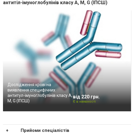
антитіл-імуноглобулінів класу A, M, G (ІПСШ)
Дослідження крові на
виявлення специфічних
антитул-імуноглобулінів класу A,
від 220 грн.
M, G (ІПСШ)
Є в наявності
Прийоми спеціалістів