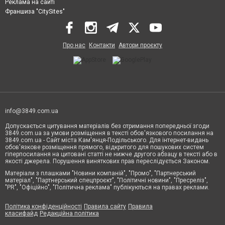
Реклама на сайті
Франшиза "CitySites"
Про нас
Контакти
Автори проєкту
info@3849.com.ua
Допускається цитування матеріалів без отримання попередньої згоди
3849.com.ua за умови розміщення в тексті обов'язкового посилання на
3849.com.ua - Сайт міста Кам'янця-Подільського. Для інтернет-видань
обов'язкове розміщення прямого, відкритого для пошукових систем
гіперпосилання на цитовані статті не нижче другого абзацу в тексті або в
якості джерела. Порушення виняткових прав переслідується Законом.
Матеріали з плашками "Новини компаній", "Промо", "Партнерський
матеріал", "Партнерський спецпроєкт", "Політичні новини", "Пресреліз",
"PR", "Офіційно", "Політична реклама" публікуються на правах реклами.
Політика конфіденційності
Правила сайту
Правила
класифайд
Редакційна політика