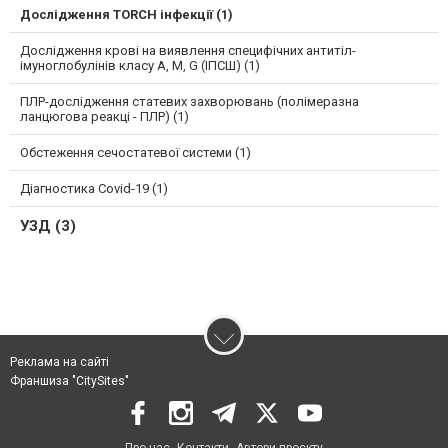
Дослідження TORCH інфекції (1)
Дослідження крові на виявлення специфічних антитіл-
імуноглобулінів класу A, M, G (ІПСШ) (1)
ПЛР-дослідження статевих захворювань (полімеразна
ланцюгова реакці - ПЛР) (1)
Обстеження сечостатевої системи (1)
Діагностика Covid-19 (1)
УЗД (3)
Реклама на сайті
Франшиза "CitySites"