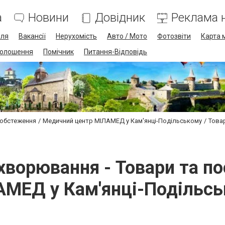
а
Новини
Довідник
Реклама н
лля
Вакансії
Нерухомість
Авто / Мото
Фотозвіти
Карта 
олошення
Помічник
Питання-Відповідь
 обстеження
Медичний центр МІЛАМЕД у Кам'янці-Подільському
Товар
захворювання - Товари та п
МЕД у Кам'янці-Подільс