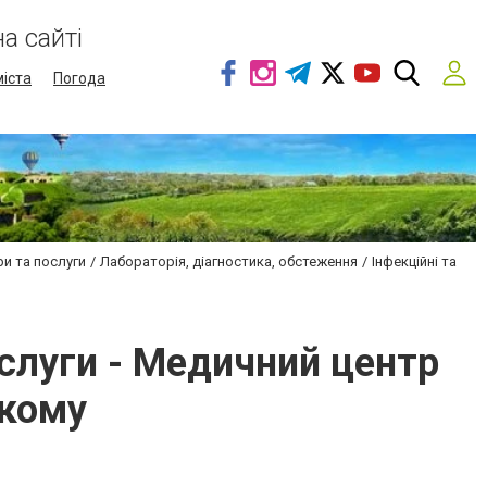
а сайті
міста
Погода
и та послуги
Лабораторія, діагностика, обстеження
Інфекційні та
ослуги - Медичний центр
ькому