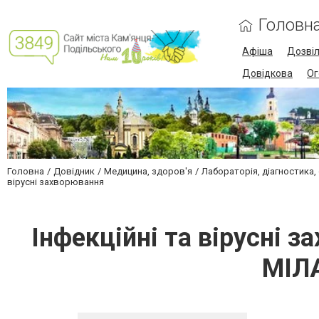
Головн
Афіша
Дозві
Довідкова
Ог
Головна
Довідник
Медицина, здоров'я
Лабораторія, діагностика,
вірусні захворювання
Інфекційні та вірусні 
МІЛА