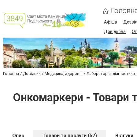
Головн
Афіша
Дозві
Довідкова
Ог
Головна
Довідник
Медицина, здоров'я
Лабораторія, діагностика,
Онкомаркери - Товари 
Опис
Товари та послуги (57)
Відгуки