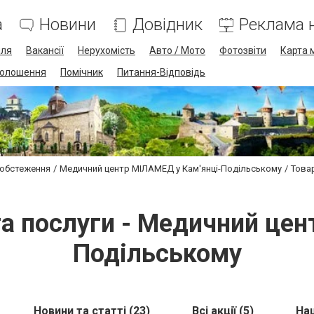
а
Новини
Довідник
Реклама н
лля
Вакансії
Нерухомість
Авто / Мото
Фотозвіти
Карта 
олошення
Помічник
Питання-Відповідь
 обстеження
Медичний центр МІЛАМЕД у Кам'янці-Подільському
Товар
та послуги - Медичний цен
Подільському
Новини та статті (23)
Всі акції (5)
Наш