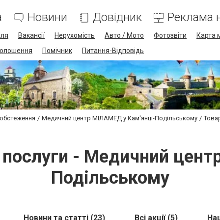
а
Новини
Довідник
Реклама н
лля
Вакансії
Нерухомість
Авто / Мото
Фотозвіти
Карта 
олошення
Помічник
Питання-Відповідь
 обстеження
Медичний центр МІЛАМЕД у Кам'янці-Подільському
Товар
а послуги - Медичний цент
Подільському
Новини та статті (23)
Всі акції (5)
Наш