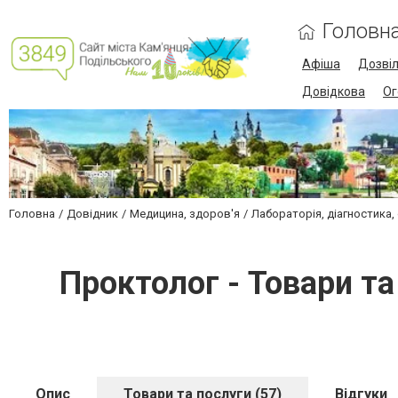
Головн
Афіша
Дозві
Довідкова
Ог
Головна
Довідник
Медицина, здоров'я
Лабораторія, діагностика,
Проктолог - Товари т
Опис
Товари та послуги (57)
Відгуки