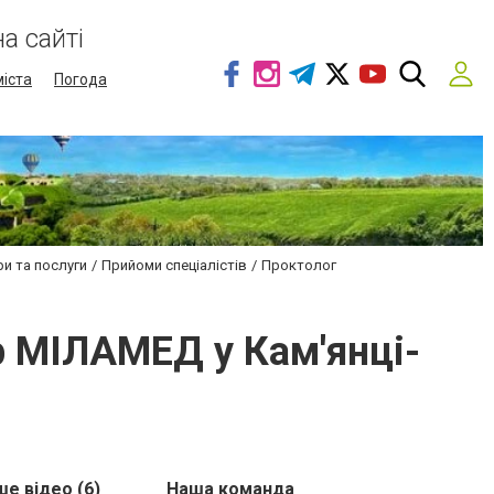
а сайті
міста
Погода
и та послуги
Прийоми спеціалістів
Проктолог
р МІЛАМЕД у Кам'янці-
е відео (6)
Наша команда